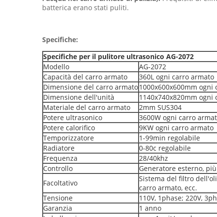
batterica erano stati puliti.
Specifiche:
Specifiche per il pulitore ultrasonico AG-2072
Modello
AG-2072
Capacità del carro armato
360L ogni carro armato
Dimensione del carro armato
1000x600x600mm ogni c
Dimensione dell'unità
1140x740x820mm ogni c
Materiale del carro armato
2mm SUS304
Potere ultrasonico
3600W ogni carro arma
Potere calorifico
9KW ogni carro armato
Temporizzatore
1-99min regolabile
Radiatore
0-80c regolabile
Frequenza
28/40khz
Controllo
Generatore esterno, più
Sistema del filtro dell'
Facoltativo
carro armato, ecc.
Tensione
110V, 1phase; 220V, 3p
Garanzia
1 anno