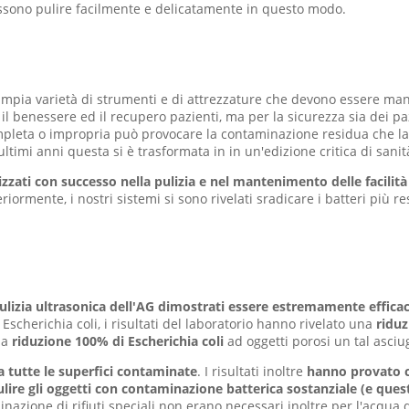
possono pulire facilmente e delicatamente in questo modo.
ampia varietà di strumenti e di attrezzature che devono essere man
il benessere ed il recupero pazienti, ma per la sicurezza sia dei p
pleta o impropria può provocare la contaminazione residua che lasci
ltimi anni questa si è trasformata in in un'edizione critica di sanit
ilizzati con successo nella pulizia e nel mantenimento delle facilit
rmente, i nostri sistemi si sono rivelati sradicare i batteri più r
pulizia ultrasonica dell'AG dimostrati essere estremamente efficace
Escherichia coli, i risultati del laboratorio hanno rivelato una
ridu
na
riduzione 100% di Escherichia coli
ad oggetti porosi un tal asciu
 tutte le superfici contaminate
. I risultati inoltre
hanno provato c
pulire gli oggetti con contaminazione batterica sostanziale (e q
iminazione di rifiuti speciali non erano necessari inoltre per l'acqu