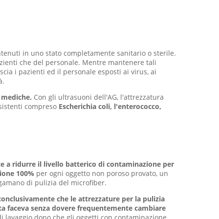
tenuti in uno stato completamente sanitario o sterile.
azienti che del personale. Mentre mantenere tali
a i pazienti ed il personale esposti ai virus, ai
à.
à mediche.
Con gli ultrasuoni dell'AG, l'attrezzatura
esistenti compreso
Escherichia coli, l'enterococco,
 a ridurre il livello batterico di contaminazione per
zione 100%
per ogni oggetto non poroso provato, un
gamano di pulizia del microfiber.
onclusivamente che le attrezzature per la pulizia
uesta faceva senza dovere frequentemente cambiare
a di lavaggio dopo che gli oggetti con contaminazione