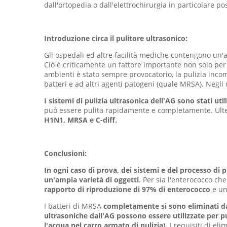
dall'ortopedia o dall'elettrochirurgia in particolare 
Introduzione circa il pulitore ultrasonico:
Gli ospedali ed altre facilità mediche contengono un'
Ciò è criticamente un fattore importante non solo per 
ambienti è stato sempre provocatorio, la pulizia incom
batteri e ad altri agenti patogeni (quale MRSA). Negli u
I sistemi di pulizia ultrasonica dell'AG sono stati ut
può essere pulita rapidamente e completamente. Ulterio
H1N1, MRSA e C-diff.
Conclusioni:
In ogni caso di prova, dei sistemi e del processo di 
un'ampia varietà di oggetti.
Per sia l'enterococco che 
rapporto di riproduzione di 97% di enterococco
e u
I batteri di MRSA
completamente si sono eliminati da
ultrasoniche dall'AG possono essere utilizzate per 
l'acqua nel carro armato di pulizia).
I requisiti di el