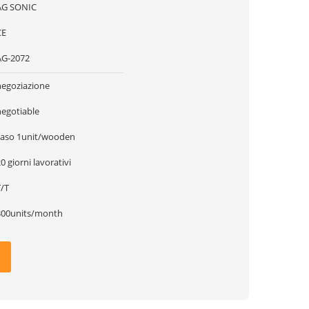
AG SONIC
CE
AG-2072
negoziazione
negotiable
caso 1unit/wooden
0 giorni lavorativi
T/T
300units/month