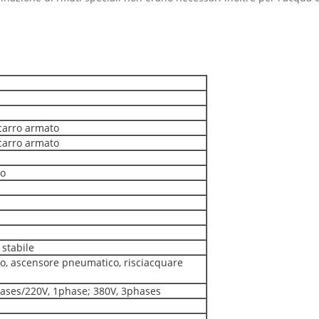
arro armato
arro armato
to
 stabile
olio, ascensore pneumatico, risciacquare
hases/220V, 1phase; 380V, 3phases