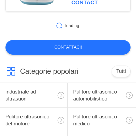
CONTACT
automatico FUORI
42
macchina cieca
loading...
ultrasonica di pulizia
CONTATTACI!
Categorie popolari
Tutti
14
Macchina
industriale ad
Pulitore ultrasonico
ultrasonica di pulizia
ultrasuoni
automobilistico
del filtro
Pulitore ultrasonico
Pulitore ultrasonico
del motore
medico