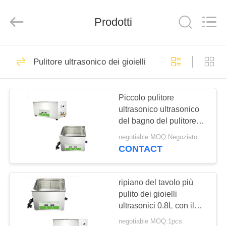
2026
AG
Sonic
Technology
Prodotti
limited.
All
Rights
Reserved.
CASA
345
Pulitore ultrasonico dei gioielli
industriale ad
PRODOTTI
ultrasuoni
Piccolo pulitore
ultrasonico ultrasonico
MOSTRA
del bagno del pulitore
VR
0.8L di Benchtop per il
negotiable MOQ:Negoziato
visualizzatore digitale
CONTACT
del laboratorio
104
CIRCA
Pulitore ultrasonico
NOI
ripiano del tavolo più
pulito dei gioielli
automobilistico
ultrasonici 0.8L con il
GIRO
generatore d'impulsi
negotiable MOQ:1pcs