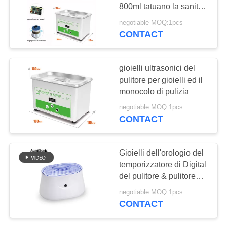
800ml tatuano la sanità
MAPPA
domestica dentaria
negotiable MOQ:1pcs
DEL
CONTACT
26
SITO
Pulitore ultrasonico
gioielli ultrasonici del
del laboratorio
pulitore per gioielli ed il
PRIVACY
monocolo di pulizia
POLICY
negotiable MOQ:1pcs
CONTACT
29
Gioielli dell'orologio del
Dental Ultrasonic
temporizzatore di Digital
del pulitore & pulitore
Cleaner
ultrasonici di occhiali,
negotiable MOQ:1pcs
pulitore di Earing
CONTACT