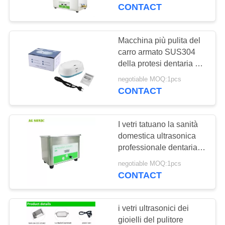
DELLA
regolabili
CONTACT
FABBRICA
Macchina più pulita del
139
CONTROLLO
carro armato SUS304
Pulitore ultrasonico
della protesi dentaria dei
DI
gioielli ultrasonici interni
del motore
negotiable MOQ:1pcs
QUALITÀ
del bagno 600ml
CONTACT
CONTATTICI
I vetri tatuano la sanità
domestica ultrasonica
NOTIZIE
professionale dentaria
59
del pulitore 0.8L dei
negotiable MOQ:1pcs
Pulitore ultrasonico
gioielli
CONTACT
RICHIEDA
medico
UNA
i vetri ultrasonici dei
CITAZIONE
gioielli del pulitore