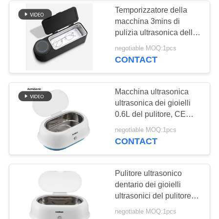
Temporizzatore della
macchina 3mins di
20
pulizia ultrasonica della
Pulitore ultrasonico
famiglia del FCC 600ml
negotiable MOQ:1pcs
CONTACT
del circuito
Macchina ultrasonica
ultrasonica dei gioielli
0.6L del pulitore, CE
basso digitale di plastica
16
negotiable MOQ:1pcs
di noice del
CONTACT
Ultrasonic Cleaner
temporizzatore 35DB
Golf Club
Pulitore ultrasonico
dentario dei gioielli
ultrasonici del pulitore
con il temporizzatore
negotiable MOQ:1pcs
3Mins di Digital