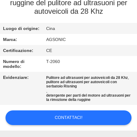
DELLA
ruggine del pulitore ad ultrasuoni per
autoveicoli da 28 Khz
FABBRICA
Luogo di origine:
Cina
CONTROLLO
DI
Marca:
AGSONIC
QUALITÀ
Certificazione:
CE
Numero di
T-2060
modello:
CONTATTICI
Evidenziare:
,
Pulitore ad ultrasuoni per autoveicoli da 28 Khz
pulitore ad ultrasuoni per autoveicoli con
serbatoio Risning
NOTIZIE
,
detergente per parti del motore ad ultrasuoni per
la rimozione della ruggine
RICHIEDA
UNA
CONTATTACI!
CITAZIONE