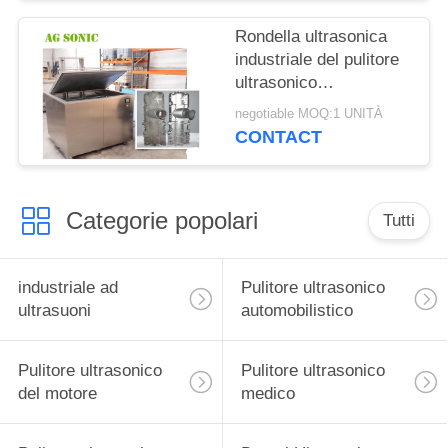
Rondella ultrasonica
industriale del pulitore
ultrasonico
automobilistico degli ss
negotiable MOQ:1 UNITÀ
per gli strumenti
CONTACT
chirurgici
Categorie popolari
Tutti
industriale ad
Pulitore ultrasonico
ultrasuoni
automobilistico
Pulitore ultrasonico
Pulitore ultrasonico
del motore
medico