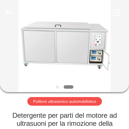
2026
AG
Sonic
Technology
limited.
All
Rights
Reserved.
CASA
PRODOTTI
MOSTRA
VR
CIRCA
NOI
Pulitore ultrasonico automobilistico
Detergente per parti del motore ad
GIRO
ultrasuoni per la rimozione della