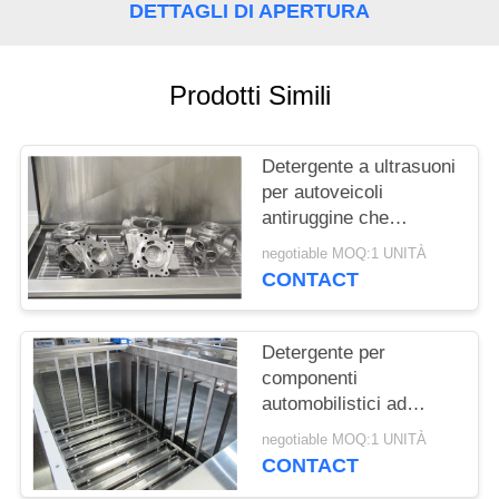
DETTAGLI DI APERTURA
MAPPA
DEL
Prodotti Simili
SITO
Detergente a ultrasuoni
PRIVACY
per autoveicoli
POLICY
antiruggine che
rimuove i contaminanti
negotiable MOQ:1 UNITÀ
altamente legati
CONTACT
Detergente per
componenti
automobilistici ad
ultrasuoni per impieghi
negotiable MOQ:1 UNITÀ
gravosi 3600W adatto
CONTACT
ai prodotti chimici