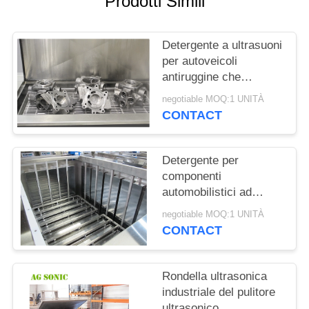
Prodotti Simili
MAPPA
Detergente a ultrasuoni
DEL
per autoveicoli
SITO
antiruggine che
rimuove i contaminanti
negotiable MOQ:1 UNITÀ
altamente legati
PRIVACY
CONTACT
POLICY
Detergente per
componenti
automobilistici ad
ultrasuoni per impieghi
negotiable MOQ:1 UNITÀ
gravosi 3600W adatto
CONTACT
ai prodotti chimici
Rondella ultrasonica
industriale del pulitore
ultrasonico