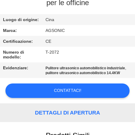
DELLA
per le officine
FABBRICA
Luogo di origine:
Cina
CONTROLLO
Marca:
AGSONIC
DI
Certificazione:
CE
QUALITÀ
Numero di
T-2072
modello:
CONTATTICI
Evidenziare:
,
Pulitore ultrasonico automobilistico industriale
pulitore ultrasonico automobilistico 14.4KW
NOTIZIE
CONTATTACI!
RICHIEDA
DETTAGLI DI APERTURA
UNA
CITAZIONE