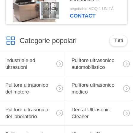
automobilistico degli ss
negotiable MOQ:1 UNITÀ
per gli strumenti
CONTACT
chirurgici
Categorie popolari
Tutti
industriale ad
Pulitore ultrasonico
ultrasuoni
automobilistico
Pulitore ultrasonico
Pulitore ultrasonico
del motore
medico
Pulitore ultrasonico
Dental Ultrasonic
del laboratorio
Cleaner