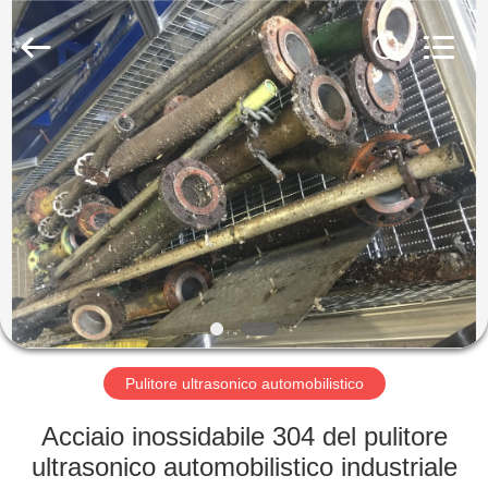
2026
AG
Sonic
Technology
limited.
All
Rights
Reserved.
CASA
PRODOTTI
MOSTRA
VR
CIRCA
NOI
Pulitore ultrasonico automobilistico
Acciaio inossidabile 304 del pulitore
GIRO
ultrasonico automobilistico industriale