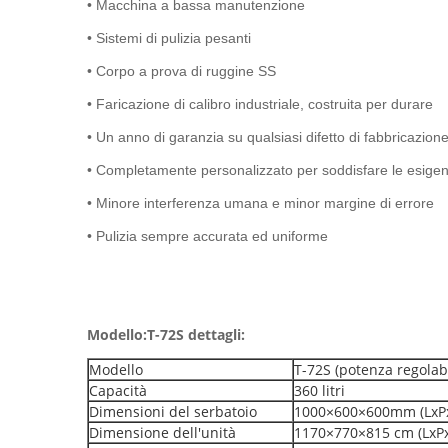
• Macchina a bassa manutenzione
• Sistemi di pulizia pesanti
• Corpo a prova di ruggine SS
• Faricazione di calibro industriale, costruita per durare
• Un anno di garanzia su qualsiasi difetto di fabbricazion
• Completamente personalizzato per soddisfare le esigenz
• Minore interferenza umana e minor margine di errore
• Pulizia sempre accurata ed uniforme
Modello:
T
-
72
S dettagli:
Modello
T-72S (potenza regolab
Capacità
360 litri
Dimensioni del serbatoio
1000×600×600mm (LxP
Dimensione dell'unità
1170×770×815 cm (LxP