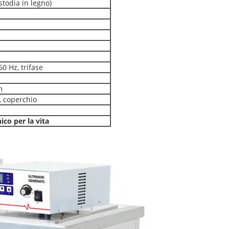
odia in legno)
60 Hz, trifase
m
m
, coperchio
ico per la vita