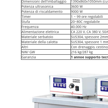
Dimensioni dell'imballaggio
1390x860x1050mm (cust
Potenza ultrasonica
3600 W
Potenza di riscaldamento
9000 W
Timer
1 ~ 99 ore regolabili
Stufa
20~80C regolabile
Frequenza
40.000 Hz
Alimentazione elettrica
CA 220 V, CA 380 V, 50/
Materiale serbatoio
SUS304, spessore 2m
Materiale della calotta
SUS304, spessore 1 m
Altri
Con drenaggio, cestino
NW/ GW
216 kg/287 kg
Garanzia
1 anno
e supporto tecn