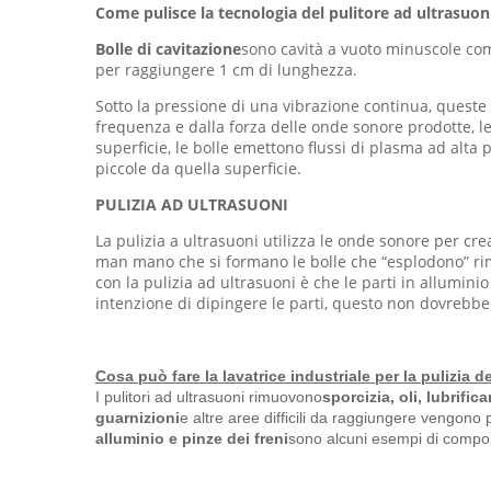
Come pulisce la tecnologia del pulitore ad ultrasuon
Bolle di cavitazione
sono cavità a vuoto minuscole come 
per raggiungere 1 cm di lunghezza.
Sotto la pressione di una vibrazione continua, queste
frequenza e dalla forza delle onde sonore prodotte, le
superficie, le bolle emettono flussi di plasma ad alta
piccole da quella superficie.
PULIZIA AD ULTRASUONI
La pulizia a ultrasuoni utilizza le onde sonore per cr
man mano che si formano le bolle che “esplodono” rim
con la pulizia ad ultrasuoni è che le parti in allumi
intenzione di dipingere le parti, questo non dovrebb
Cosa può fare la lavatrice industriale per la pulizia d
I pulitori ad ultrasuoni rimuovono
sporcizia, oli, lubrific
guarnizioni
e altre aree difficili da raggiungere vengono
alluminio e pinze dei freni
sono alcuni esempi di compon