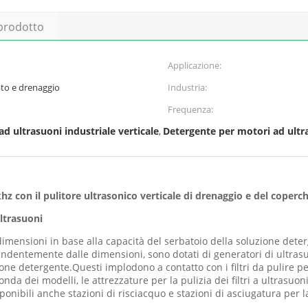
 prodotto
Applicazione:
ato e drenaggio
Industria:
Frequenza:
ad ultrasuoni industriale verticale
Detergente per motori ad ultr
,
z con il pulitore ultrasonico verticale di drenaggio e del coperch
ultrasuoni
dimensioni in base alla capacità del serbatoio della soluzione dete
ndentemente dalle dimensioni, sono dotati di generatori di ultrasuo
one detergente.Questi implodono a contatto con i filtri da pulire pe
da dei modelli, le attrezzature per la pulizia dei filtri a ultrasuon
nibili anche stazioni di risciacquo e stazioni di asciugatura per la 