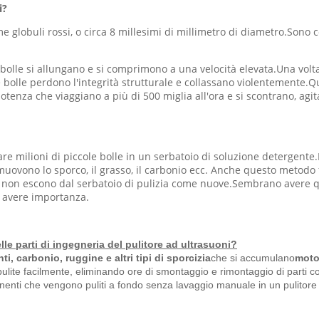
i?
globuli rossi, o circa 8 millesimi di millimetro di diametro.Sono cos
 bolle si allungano e si comprimono a una velocità elevata.Una vol
 bolle perdono l'integrità strutturale e collassano violentemente.Q
 potenza che viaggiano a più di 500 miglia all'ora e si scontrano, a
eare milioni di piccole bolle in un serbatoio di soluzione detergent
uovono lo sporco, il grasso, il carbonio ecc. Anche questo metodo
nio non escono dal serbatoio di pulizia come nuove.Sembrano avere 
e avere importanza.
elle parti di ingegneria del pulitore ad ultrasuoni?
anti, carbonio, ruggine e altri tipi di sporcizia
che si accumulano
moto
 pulite facilmente, eliminando ore di smontaggio e rimontaggio di parti 
enti che vengono puliti a fondo senza lavaggio manuale in un pulitore 