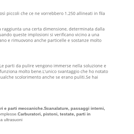
ì piccoli che ce ne vorrebbero 1.250 allineati in fila
ta raggiunta una certa dimensione, determinata dalla
uando queste implosioni si verificano vicino a una
gitano e rimuovono anche particelle e sostanze molto
e.Le parti da pulire vengono immerse nella soluzione e
 funziona molto bene.L'unico svantaggio che ho notato
qualche scolorimento anche se erano puliti.Se hai
ri e parti meccaniche.Scanalature, passaggi interni,
complesse.
Carburatori, pistoni, testate, parti in
a ultrasuoni