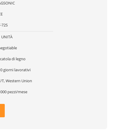
AGSONIC
CE
T-72S
1 UNITÀ
negotiable
catola di legno
0 giorni lavorativi
T/T, Western Union
1000 pezzi/mese