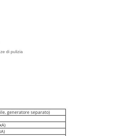
e
e di pulizia
ile, generatore separato)
xA)
xA)