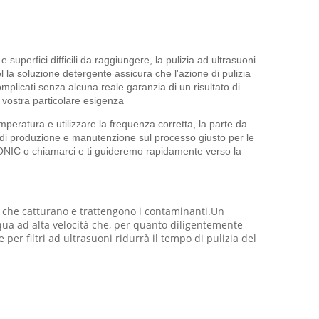
e superfici difficili da raggiungere, la pulizia ad ultrasuoni
 la soluzione detergente assicura che l'azione di pulizia
omplicati senza alcuna reale garanzia di un risultato di
a vostra particolare esigenza
emperatura e utilizzare la frequenza corretta, la parte da
ti di produzione e manutenzione sul processo giusto per le
G SONIC o chiamarci e ti guideremo rapidamente verso la
tica che catturano e trattengono i contaminanti.Un
cqua ad alta velocità che, per quanto diligentemente
 per filtri ad ultrasuoni ridurrà il tempo di pulizia del