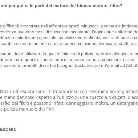
oni per pulire le parti del motore del blocco motore, filtro?
a difficoltà incontrata nell'affrontare spazi minuscoli, geometrie intricate 
ecedenza avevano tassi di successo incostante, l'agitazione uniforme del
denza richiedevano spazzole specializzate e altri dispositivi di pulizia c
e combinazione di un'unità a ultrasuoni e soluzione chimica è adatto all
rasuoni deve utilizzare la giusta chimica di pulizia, operare alla giusta t
, determinare questo, i nostri anni di esperienza nella consulenza clien
ombinazione di prodotti di cui hai bisogno, basta inviare un'e-mail ad A
iltri a ultrasuoni sono i filtri fabbricati con rete metallica o plas
e meno dannoso rispetto all'utilizzo di una spazzola o di getti d'a
rfici del filtro e possono infatti danneggiarlo.Inoltre, un detergente
a pulizia manuale dei filtri.
 AGSONIC