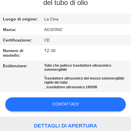
DELLA
del tubo di olio
FABBRICA
Luogo di origine:
La Cina
CONTROLLO
Marca:
AGSONIC
DI
Certificazione:
CE
QUALITÀ
Numero di
TZ-30
modello:
CONTATTICI
Evidenziare:
Tubo che pulisce trasduttore ultrasonico
sommergibile
,
Trasduttore ultrasonico del mezzo sommergibile
rigido del tubo
NOTIZIE
,
trasduttore ultrasonico 1800W
RICHIEDA
CONTATTACI!
UNA
CITAZIONE
DETTAGLI DI APERTURA