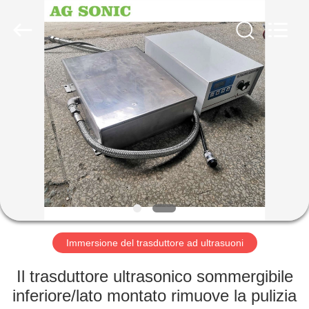
2026
AG
Sonic
Technology
limited.
All
Rights
Reserved.
CASA
PRODOTTI
MOSTRA
VR
CIRCA
NOI
Immersione del trasduttore ad ultrasuoni
Il trasduttore ultrasonico sommergibile
GIRO
inferiore/lato montato rimuove la pulizia