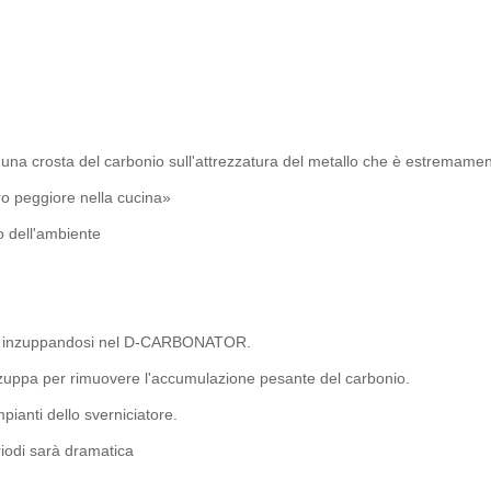
 una crosta del carbonio sull'attrezzatura del metallo che è estremament
oro peggiore nella cucina»
o dell'ambiente
anto inzuppandosi nel D-CARBONATOR.
i inzuppa per rimuovere l'accumulazione pesante del carbonio.
ianti dello sverniciatore.
riodi sarà dramatica