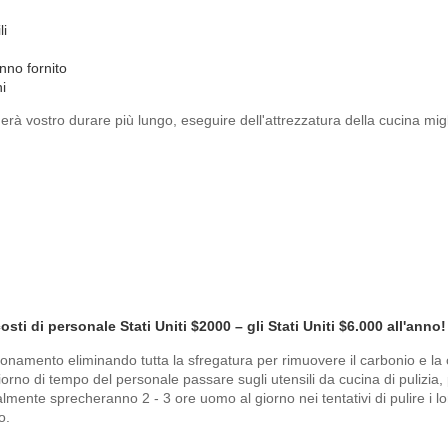
li
nno fornito
i
herà vostro durare più lungo, eseguire dell'attrezzatura della cucina mi
costi di personale Stati Uniti $2000 – gli Stati Uniti $6.000 all'anno!
nzionamento eliminando tutta la sfregatura per rimuovere il carbonio e la
rno di tempo del personale passare sugli utensili da cucina di pulizia, 
lmente sprecheranno 2 - 3 ore uomo al giorno nei tentativi di pulire i lor
o.