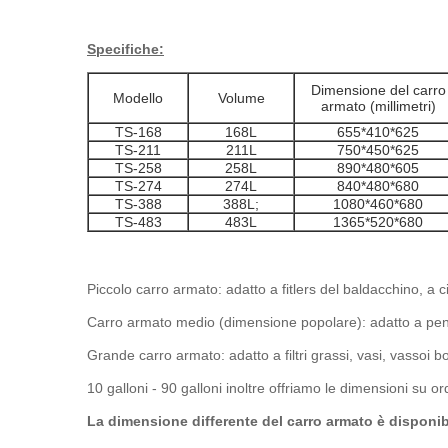
Specifiche:
Dimensione del carro
Modello
Volume
armato (millimetri)
TS-168
168L
655*410*625
TS-211
211L
750*450*625
TS-258
258L
890*480*605
TS-274
274L
840*480*680
TS-388
388L;
1080*460*680
TS-483
483L
1365*520*680
Piccolo carro armato: adatto a fitlers del baldacchino, a ci
Carro armato medio (dimensione popolare): adatto a pento
Grande carro armato: adatto a filtri grassi, vasi, vassoi bol
10 galloni - 90 galloni inoltre offriamo le dimensioni su or
La dimensione differente del carro armato è disponib