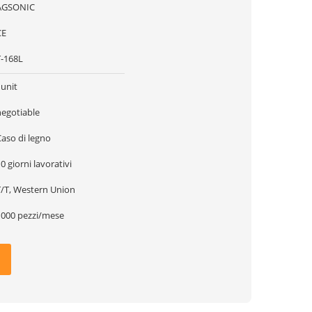
AGSONIC
CE
T-168L
1unit
negotiable
Caso di legno
0 giorni lavorativi
T/T, Western Union
1000 pezzi/mese