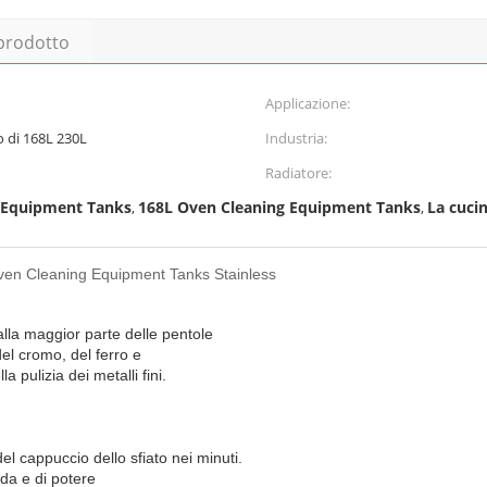
 prodotto
Applicazione:
o di 168L 230L
Industria:
Radiatore:
 Equipment Tanks
168L Oven Cleaning Equipment Tanks
La cuci
,
,
Oven Cleaning Equipment Tanks Stainless
lla maggior parte delle pentole
del cromo, del ferro e
a pulizia dei metalli fini.
 del cappuccio dello sfiato nei minuti.
lda e di potere