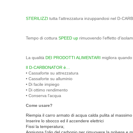
STERILIZZI
tutta l'attrezzatura inzuppandosi nel D-CARBO
Tempo di cottura
SPEED up
rimuovendo l'effetto d'isolam
La qualità
DEI PRODOTTI ALIMENTARI
migliora quando i 
Il D-CARBONATOR è…
• Cassaforte su attrezzatura
• Cassaforte su alluminio
• Di facile impiego
• Di ottimo rendimento
• Conserva l'acqua
Come usare?
Riempia il carro armato di acqua calda pulita al massimo 
Inserire lo sbocco ed il accendere elettrici
Fissi la temperatura;
Aggiunga l'olio del carbonio per rimuovere la polvere e m