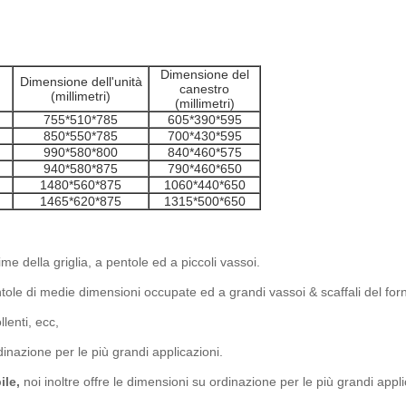
Dimensione del
Dimensione dell'unità
canestro
(millimetri)
(millimetri)
755*510*785
605*390*595
850*550*785
700*430*595
990*580*800
840*460*575
940*580*875
790*460*650
1480*560*875
1060*440*650
1465*620*875
1315*500*650
me della griglia, a pentole ed a piccoli vassoi.
le di medie dimensioni occupate ed a grandi vassoi & scaffali del for
lenti, ecc,
dinazione per le più grandi applicazioni.
ile,
noi inoltre offre le dimensioni su ordinazione per le più grandi appli