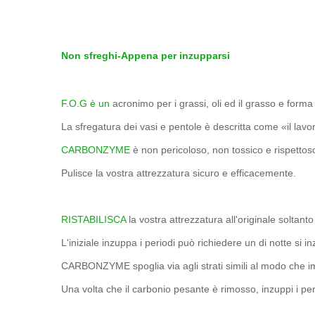
Non sfreghi-Appena per inzupparsi
F.O.G è un
acronimo per i grassi, oli ed il grasso e forma
La sfregatura dei vasi e pentole è descritta come «il lav
CARBONZYME
è non pericoloso, non tossico e rispettos
Pulisce la vostra attrezzatura sicuro e efficacemente.
RISTABILISCA
la vostra attrezzatura all'originale solt
L'iniziale inzuppa i periodi può richiedere un di notte s
CARBONZYME spoglia via agli strati simili al modo che imp
Una volta che il carbonio pesante è rimosso, inzuppi i pe