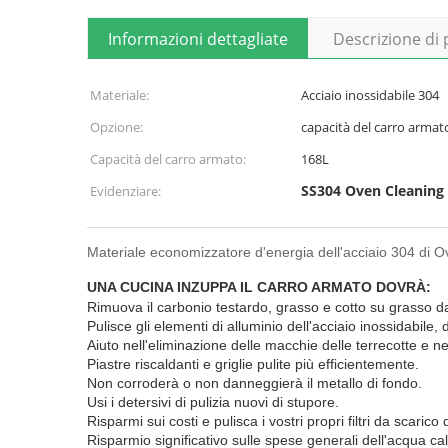
Informazioni dettagliate
Descrizione di
Materiale:
Acciaio inossidabile 304
Opzione:
capacità del carro armat
Capacità del carro armato:
168L
SS304 Oven Cleaning
Evidenziare:
Materiale economizzatore d'energia dell'acciaio 304 di 
UNA CUCINA INZUPPA IL CARRO ARMATO DOVRÀ:
Rimuova il carbonio testardo, grasso e cotto su grasso da
Pulisce gli elementi di alluminio dell'acciaio inossidabile, 
Aiuto nell'eliminazione delle macchie delle terrecotte e nell
Piastre riscaldanti e griglie pulite più efficientemente.
Non corroderà o non danneggierà il metallo di fondo.
Usi i detersivi di pulizia nuovi di stupore.
Risparmi sui costi e pulisca i vostri propri filtri da scarico
Risparmio significativo sulle spese generali dell'acqua ca