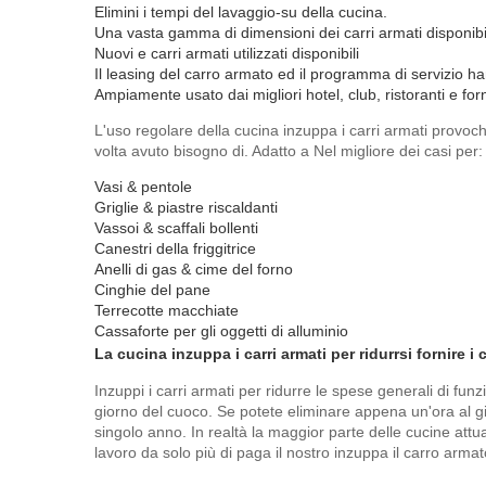
Elimini i tempi del lavaggio-su della cucina.
Una vasta gamma di dimensioni dei carri armati disponibi
Nuovi e carri armati utilizzati disponibili
Il leasing del carro armato ed il programma di servizio ha
Ampiamente usato dai migliori hotel, club, ristoranti e forn
L'uso regolare della cucina inzuppa i carri armati provoc
volta avuto bisogno di. Adatto a Nel migliore dei casi per:
Vasi & pentole
Griglie & piastre riscaldanti
Vassoi & scaffali bollenti
Canestri della friggitrice
Anelli di gas & cime del forno
Cinghie del pane
Terrecotte macchiate
Cassaforte per gli oggetti di alluminio
La cucina inzuppa i carri armati per ridurrsi fornire i 
Inzuppi i carri armati per ridurre le spese generali di fu
giorno del cuoco. Se potete eliminare appena un'ora al gio
singolo anno. In realtà la maggior parte delle cucine attua
lavoro da solo più di paga il nostro inzuppa il carro armat