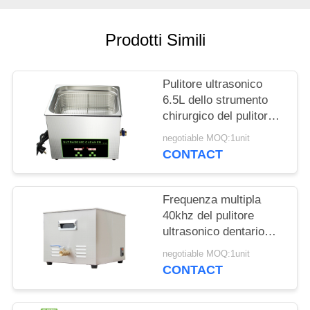
MAPPA
Prodotti Simili
DEL
SITO
Pulitore ultrasonico
6.5L dello strumento
PRIVACY
chirurgico del pulitore
ultrasonico dentario
POLICY
negotiable MOQ:1unit
SS304
CONTACT
Frequenza multipla
40khz del pulitore
ultrasonico dentario
15L di acciaio
negotiable MOQ:1unit
inossidabile
CONTACT