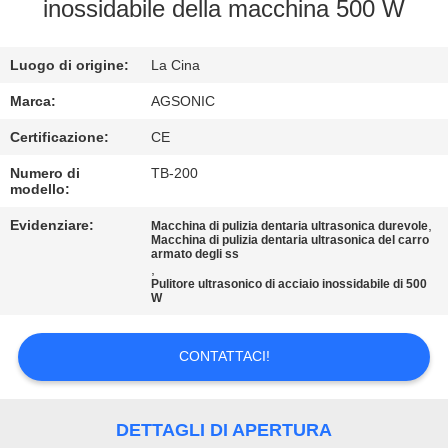
DELLA
inossidabile della macchina 500 W
FABBRICA
Luogo di origine:
La Cina
CONTROLLO
Marca:
AGSONIC
DI
Certificazione:
CE
QUALITÀ
Numero di
TB-200
modello:
CONTATTICI
Evidenziare:
,
Macchina di pulizia dentaria ultrasonica durevole
Macchina di pulizia dentaria ultrasonica del carro
armato degli ss
,
Pulitore ultrasonico di acciaio inossidabile di 500
NOTIZIE
W
RICHIEDA
CONTATTACI!
UNA
CITAZIONE
DETTAGLI DI APERTURA