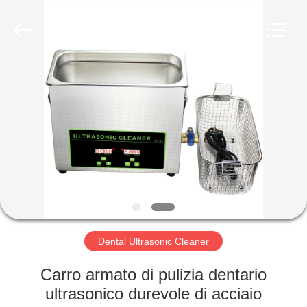
2026
AG
Sonic
Technology
limited.
All
Rights
Reserved.
CASA
PRODOTTI
MOSTRA
VR
CIRCA
NOI
Dental Ultrasonic Cleaner
Carro armato di pulizia dentario
GIRO
ultrasonico durevole di acciaio