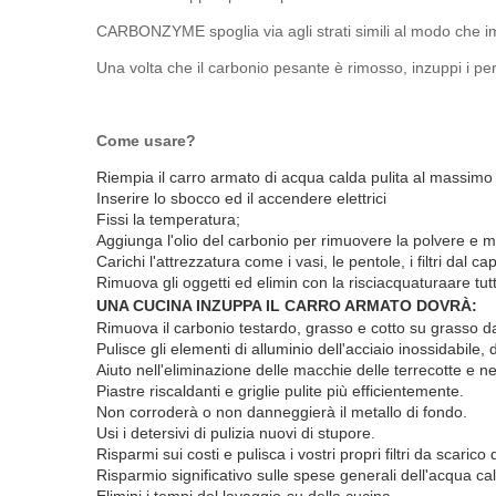
CARBONZYME spoglia via agli strati simili al modo che imp
Una volta che il carbonio pesante è rimosso, inzuppi i pe
Come usare?
Riempia il carro armato di acqua calda pulita al massimo 
Inserire lo sbocco ed il accendere elettrici
Fissi la temperatura;
Aggiunga l'olio del carbonio per rimuovere la polvere e m
Carichi l'attrezzatura come i vasi, le pentole, i filtri dal
Rimuova gli oggetti ed elimin con la risciacquaturaare tu
UNA CUCINA INZUPPA IL CARRO ARMATO DOVRÀ:
Rimuova il carbonio testardo, grasso e cotto su grasso da
Pulisce gli elementi di alluminio dell'acciaio inossidabile, 
Aiuto nell'eliminazione delle macchie delle terrecotte e nell
Piastre riscaldanti e griglie pulite più efficientemente.
Non corroderà o non danneggierà il metallo di fondo.
Usi i detersivi di pulizia nuovi di stupore.
Risparmi sui costi e pulisca i vostri propri filtri da scarico
Risparmio significativo sulle spese generali dell'acqua ca