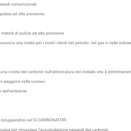
metodi convenzionali.
lizia ad alta pressione.
 metodi di pulizia ad alta pressione.
asonica una realtà per i nostri clienti nel petrolio, nel gas e nelle indus
a una crosta del carbonio sull'attrezzatura del metallo che è estremament
oro peggiore nella cucina»
o dell'ambiente
tanto inzuppandosi nel D-CARBONATOR.
i inzuppa per rimuovere l'accumulazione pesante del carbonio.