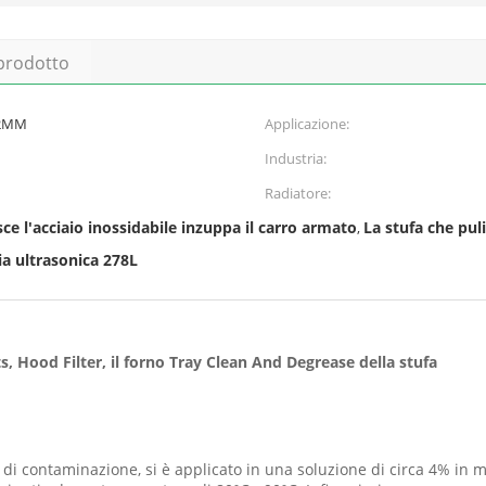
 prodotto
4 2MM
Applicazione:
Industria:
Radiatore:
sce l'acciaio inossidabile inzuppa il carro armato
La stufa che pul
,
ia ultrasonica 278L
s, Hood Filter, il forno Tray Clean And Degrease della stufa
do di contaminazione, si è applicato in una soluzione di circa 4% in