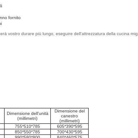
li
nno fornito
i
herà vostro durare più lungo, eseguire dell'attrezzatura della cucina mi
Dimensione del
Dimensione dell'unità
canestro
(millimetri)
(millimetri)
755*510*785
605*390*595
850*550*785
700*430*595
990*580*800
840*460*575