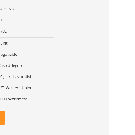
AGSONIC
CE
278L
1unit
negotiable
Caso di legno
0 giorni lavorativi
T/T, Western Union
1000 pezzi/mese