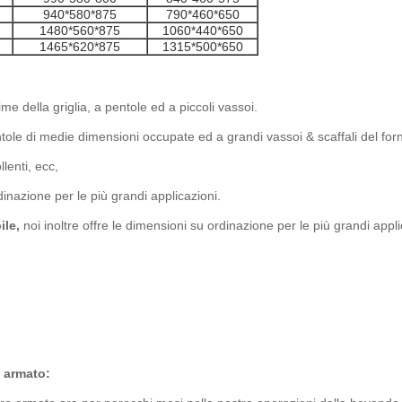
940*580*875
790*460*650
1480*560*875
1060*440*650
1465*620*875
1315*500*650
me della griglia, a pentole ed a piccoli vassoi.
le di medie dimensioni occupate ed a grandi vassoi & scaffali del for
lenti, ecc,
dinazione per le più grandi applicazioni.
ile,
noi inoltre offre le dimensioni su ordinazione per le più grandi appli
 armato: