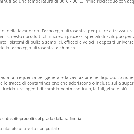
minuti ad una temperatura di 80°C - 90°C. Infine risciacquo con ac
nni nella lavanderia. Tecnologia ultrasonica per pulire attrezzatura m
ha richiesto i prodotti chimici ed i processi speciali di sviluppo pe
o i sistemi di pulizia semplici, efficaci e veloci. I depositi univers
della tecnologia ultrasonica e chimica.
 alta frequenza per generare la cavitazione nel liquido. L'azione en
e le tracce di contaminazione che aderiscono o incluse sulla superf
 di lucidatura, agenti di cambiamento continuo, la fuliggine e più.
e di sottoprodotti del grado della raffineria.
 ritenuto una volta non pulibile.