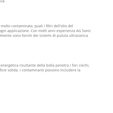
qua
olto contaminata, quali i filtri dell'olio del
r ogni applicazione. Con molti anni esperienza AG Sonic
almente sono forniti dei sistemi di pulizia ultrasonica
ergetica risultante della bolla penetra i fori ciechi,
icie solida. I contaminanti possono includere la