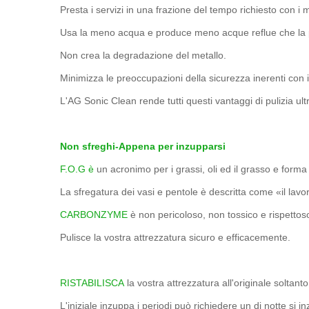
Presta i servizi in una frazione del tempo richiesto con i 
Usa la meno acqua e produce meno acque reflue che la pu
Non crea la degradazione del metallo.
Minimizza le preoccupazioni della sicurezza inerenti con i
L'AG Sonic Clean rende tutti questi vantaggi di pulizia ultr
Non sfreghi-Appena per inzupparsi
F.O.G è
un acronimo per i grassi, oli ed il grasso e form
La sfregatura dei vasi e pentole è descritta come «il lav
CARBONZYME
è non pericoloso, non tossico e rispettos
Pulisce la vostra attrezzatura sicuro e efficacemente.
RISTABILISCA
la vostra attrezzatura all'originale sol
L'iniziale inzuppa i periodi può richiedere un di notte s