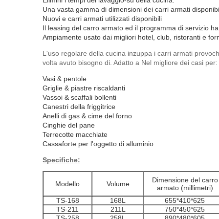
Elimini i tempi del lavaggio-su della cucina.
Una vasta gamma di dimensioni dei carri armati disponibi
Nuovi e carri armati utilizzati disponibili
Il leasing del carro armato ed il programma di servizio ha
Ampiamente usato dai migliori hotel, club, ristoranti e forn
L'uso regolare della cucina inzuppa i carri armati provoc
volta avuto bisogno di. Adatto a Nel migliore dei casi per:
Vasi & pentole
Griglie & piastre riscaldanti
Vassoi & scaffali bollenti
Canestri della friggitrice
Anelli di gas & cime del forno
Cinghie del pane
Terrecotte macchiate
Cassaforte per l'oggetto di alluminio
Specifiche:
Dimensione del carro
Modello
Volume
armato (millimetri)
TS-168
168L
655*410*625
TS-211
211L
750*450*625
TS-258
258L
890*480*605