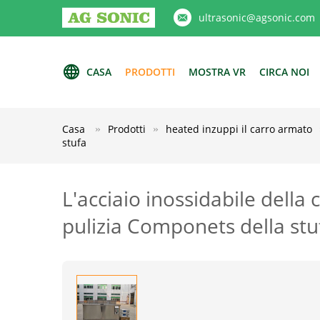
ultrasonic@agsonic.com
CASA
PRODOTTI
MOSTRA VR
CIRCA NOI
Casa
Prodotti
heated inzuppi il carro armato
stufa
L'acciaio inossidabile della 
pulizia Componets della stu