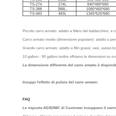
TS-274
274L
840*480*680
TS-388
388L;
1080*460*680
TS-483
483L
1365*520*680
Piccolo carro armato: adatto a fitlers del baldacchino, a ci
Carro armato medio (dimensione popolare): adatto a pento
Grande carro armato: adatto a filtri grassi, vasi, vassoi bol
10 galloni - 90 galloni inoltre offriamo le dimensioni su or
La dimensione differente del carro armato è disponib
Inzuppi l'effetto di pulizia del carro armato:
FAQ
Le risposte AGSONIC di Cuotomer inzuppano il carro