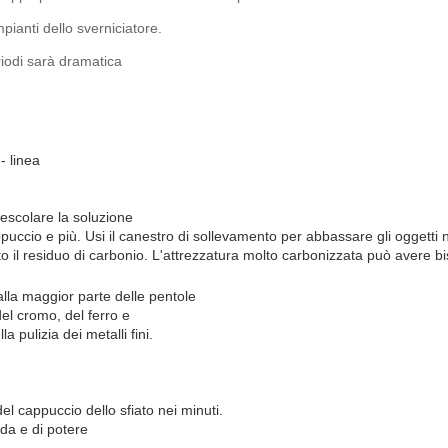
ianti dello sverniciatore.
riodi sarà dramatica
- linea
escolare la soluzione
 cappuccio e più. Usi il canestro di sollevamento per abbassare gli oggetti 
tto il residuo di carbonio. L'attrezzatura molto carbonizzata può avere 
lla maggior parte delle pentole
del cromo, del ferro e
a pulizia dei metalli fini.
 del cappuccio dello sfiato nei minuti.
lda e di potere