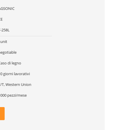
AGSONIC
CE
T-258L
1unit
negotiable
Caso di legno
0 giorni lavorativi
T/T, Western Union
1000 pezzi/mese