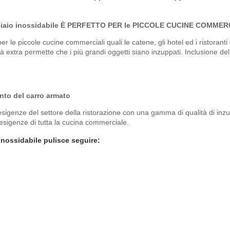
i acciaio inossidabile È PERFETTO PER le PICCOLE CUCINE COMMER
r le piccole cucine commerciali quali le catene, gli hotel ed i ristoranti
à extra permette che i più grandi oggetti siano inzuppati. Inclusione de
nto del carro armato
esigenze del settore della ristorazione con una gamma di qualità di inzup
esigenze di tutta la cucina commerciale.
 inossidabile pulisce seguire: