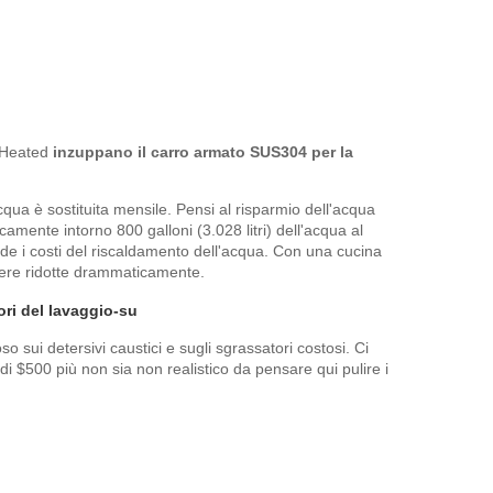
inHeated
inzuppano il carro armato SUS304 per la
qua è sostituita mensile. Pensi al risparmio dell'acqua
amente intorno 800 galloni (3.028 litri) dell'acqua al
ende i costi del riscaldamento dell'acqua. Con una cucina
ssere ridotte drammaticamente.
tori del lavaggio-su
 sui detersivi caustici e sugli sgrassatori costosi. Ci
i $500 più non sia non realistico da pensare qui pulire i