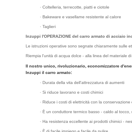
· Coltelleria, terrecotte, piatti e ciotole
· Bakeware e vasellame resistente al calore
· Taglieri
Inzuppi l'OPERAZIONE del carro armato di acciaio in
Le istruzioni operative sono segnate chiaramente sulle et
Riempia l'unità di acqua dolce - alla linea del materiale
Il nostro unico, rivoluzionario, economizzatore d'ene
Inzuppi il carro armato:
· Durata della vita dell'attrezzatura di aumenti
· Si riduce lavorano e costi chimici
· Riduce i costi di elettricità con la conservazione
· È un conduttore termico basso - caldo al tocco,
· Ha resistenza eccellente ai prodotti chimici - 
· È di facile impiego e facile da pulire