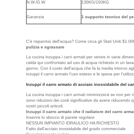
N.W./G.W.
130KG/150KG
Garanzia
1 supporto tecnico del ye
C'è risparmio dell'acqua? Come circa gli Stati Uniti $1.00
pulizia e sgrassare
La cucina inzuppa i carri armati per venire in varie dime
calda qui confrontato ad uso di acqua richiesto in un lava
giorno. Con il costo dell'acqua che fa la media intorno ag
inzuppi il carro armato l'uso esteso e le spese per l'uti
Inzuppi il carro armato di acciaio inossidabile del ca
La cucina inzuppa i carri armati minimizzerà se non per ri
sono riduzioni dei costi significative da avere riducendo 
vostri piccoli articoli.
Inzuppi il carro armato che il radiatore del carro ar
Inserire lo sbocco di parete regolare
NESSUN IMPIANTO IDRAULICO HA RICHIESTO
Fatto dall'acciaio inossidabile del grado commerciale