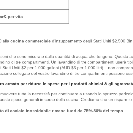
ar& per vita
0 alla
cucina commerciale
d'inzuppamento degli Stati Uniti $2.500 B
nsioni che sono misurate dalla quantità di acqua che tengono. Questa ac
ndino di tre compartimenti. Un lavandino di tre compartimenti userà tipic
li Stati Uniti $2 per 1.000 galloni (AUD $3 per 1.000 litri) – non compr
lizzazione collegate del vostro lavandino di tre compartimenti possono e
rro armato per ridurre le spese per i prodotti chimici & gli sgrassa
muovere tutta la necessità per continuare a usando lo spruzzo pericoloso
queste spese generali in corso della cucina. Crediamo che un risparmio d
mato di acciaio inossidabile rimane fuori da 75%-80% del tempo