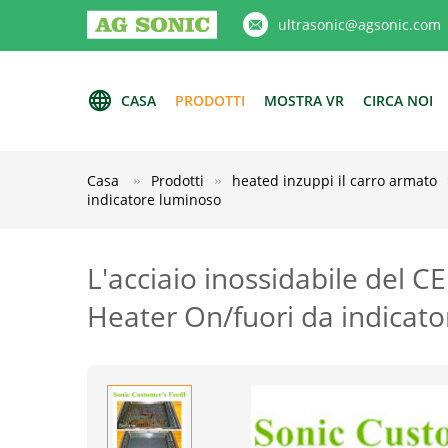
ultrasonic@agsonic.com
CASA
PRODOTTI
MOSTRA VR
CIRCA NOI
Casa
Prodotti
heated inzuppi il carro armato
indicatore luminoso
L'acciaio inossidabile del C
Heater On/fuori da indicat