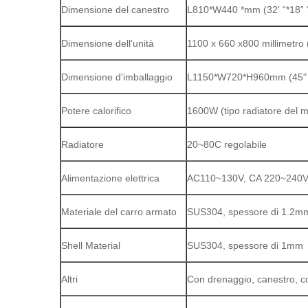
Dimensione del canestro
L810*W440 *mm (32' “*18” 
Dimensione dell'unità
1100 x 660 x800 millimetro (
Dimensione d'imballaggio
L1150*W720*H960mm (45" x2
Potere calorifico
1600W (tipo radiatore del m
Radiatore
20~80C regolabile
Alimentazione elettrica
AC110~130V, CA 220~240V, 
Materiale del carro armato
SUS304, spessore di 1.2m
Shell Material
SUS304, spessore di 1mm
Altri
Con drenaggio, canestro, c