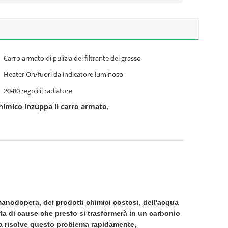
Carro armato di pulizia del filtrante del grasso
Heater On/fuori da indicatore luminoso
20-80 regoli il radiatore
chimico inzuppa il carro armato
,
manodopera, dei prodotti chimici costosi, dell'acqua
ata di cause che presto si trasformerà in un carbonio
ma risolve questo problema rapidamente,