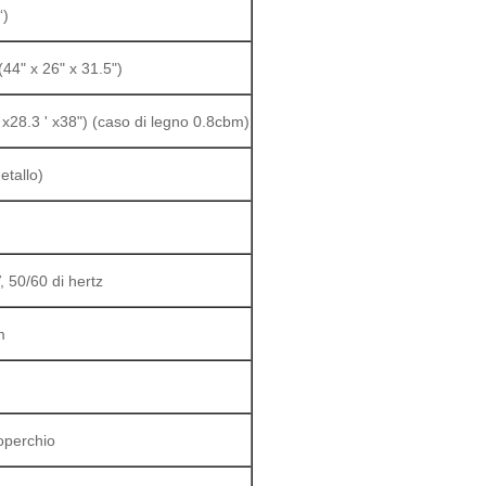
“)
44" x 26" x 31.5")
8.3 ' x38") (caso di legno 0.8cbm)
etallo)
50/60 di hertz
m
operchio