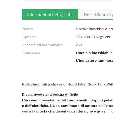
Informazioni dettagliate
Descrizione di
Nome:
L'acciaio inossidabile in
Opzione:
193L 258L 51 68 galloni
Capacità del carro armato:
258L
L'acciaio inossidabil
Evidenziare:
L'indicatore luminos
Rulli chiudibili a chiave di Hood Filter Soak Tank Wit
Dica arrivederci a pulizia difficile
L'acciaio inossidabile del carro armato, doppio pelat
e dell'elettricità. L'uso continuato di cottura dell'a
come la crosta che diventa così dura che è quasi im