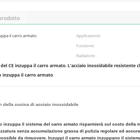
 prodotto
zuppa il carro armato
Applicazione:
Funzione:
Radiatore:
e del CE inzuppa il carro armato
L'acciaio inossidabile resistente 
,
o inzuppa il carro armato
h della cucina di acciaio inossidabile
o inzuppa il sistema del carro armato risparmierà sul costo della 
ttrezzatura senza accumulazione grassa di pulizia regolare ed accur
possible da rimuovere. Inzuppi il carro armato inzuppano il siste