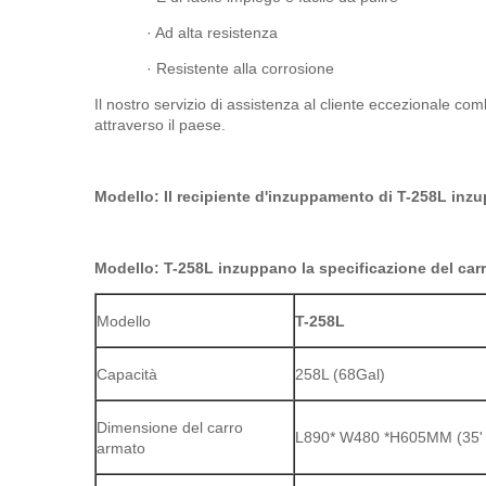
· Ad alta resistenza
· Resistente alla corrosione
Il nostro servizio di assistenza al cliente eccezionale c
attraverso il paese.
Modello: Il recipiente d'inzuppamento di T-258L inzu
Modello: T-258L inzuppano la specificazione del car
Modello
T-258L
Capacità
258L (68Gal)
Dimensione del carro
L890* W480 *H605MM (35' “*
armato