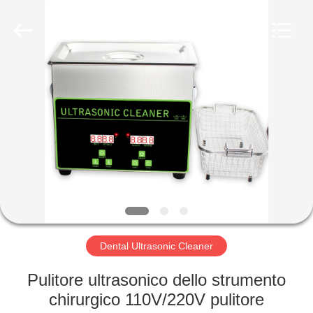
2026
AG
Sonic
Technology
limited.
All
Rights
Reserved.
CASA
PRODOTTI
MOSTRA
VR
CIRCA
NOI
Dental Ultrasonic Cleaner
Pulitore ultrasonico dello strumento
GIRO
chirurgico 110V/220V pulitore