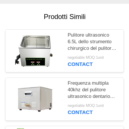
MAPPA
Prodotti Simili
DEL
SITO
Pulitore ultrasonico
6.5L dello strumento
PRIVACY
chirurgico del pulitore
ultrasonico dentario
POLICY
negotiable MOQ:1unit
SS304
CONTACT
Frequenza multipla
40khz del pulitore
ultrasonico dentario
15L di acciaio
negotiable MOQ:1unit
inossidabile
CONTACT