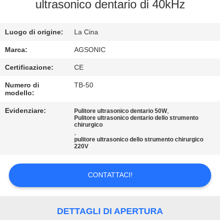
DELLA
ultrasonico dentario di 40kHz
FABBRICA
Luogo di origine:
La Cina
CONTROLLO
Marca:
AGSONIC
DI
Certificazione:
CE
QUALITÀ
Numero di
TB-50
modello:
CONTATTICI
Evidenziare:
,
Pulitore ultrasonico dentario 50W
Pulitore ultrasonico dentario dello strumento
chirurgico
,
pulitore ultrasonico dello strumento chirurgico
NOTIZIE
220V
RICHIEDA
CONTATTACI!
UNA
CITAZIONE
DETTAGLI DI APERTURA